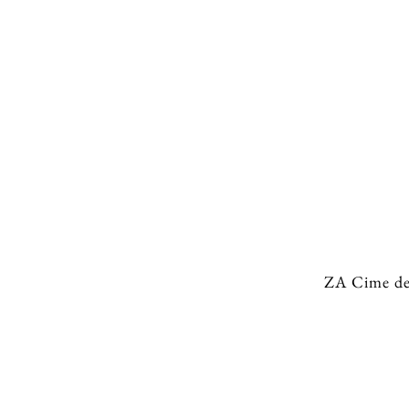
CHARIOT ANIMATION GLACES –
MONSIEUR VINCENT
ZA Cime de 