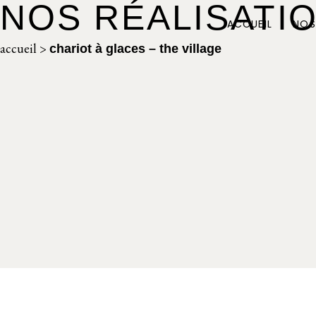
NOS RÉALISATI
ACCUEIL
NOS
accueil
>
chariot à glaces – the village