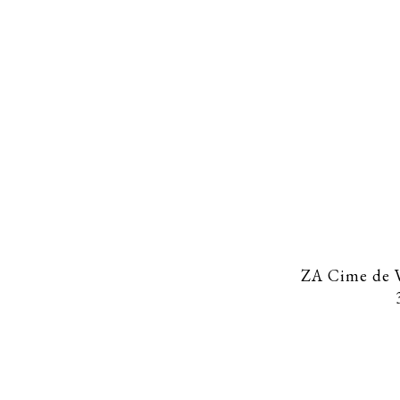
CHARIOT ANIMATION GLACES –
MONSIEUR VINCENT
ZA Cime de V