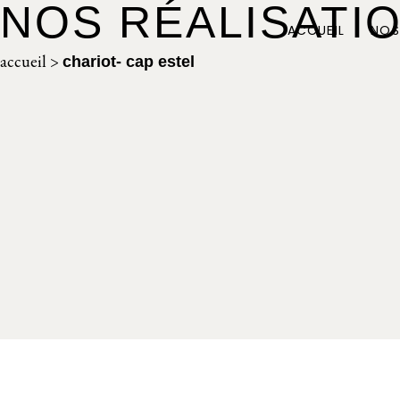
NOS RÉALISATI
ACCUEIL
NOS
accueil
>
chariot- cap estel