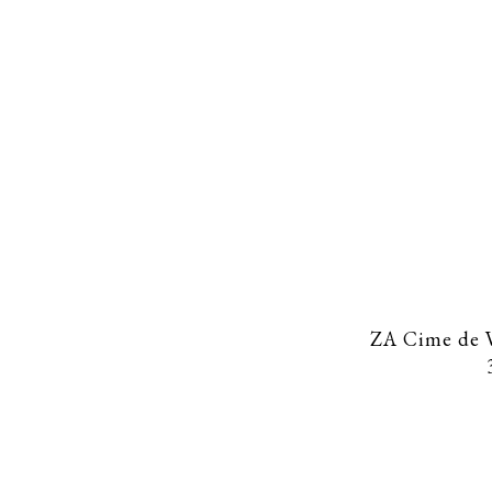
CHARIOT ANIMATION GLACES –
MONSIEUR VINCENT
ZA Cime de V