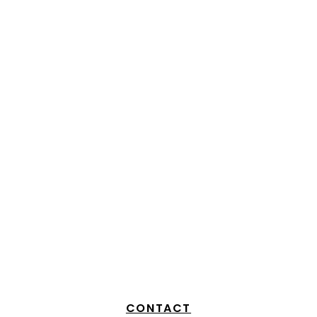
CHARIOT À GLA
CHARIOT ANIMATION GLACES
ÉVÈNEMENTIEL –
– MONSIEUR VINCENT
HOUSE
CONTACT