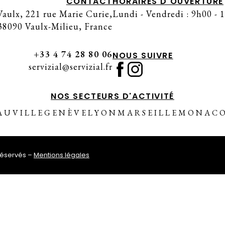
CONTACT
HORAIRES D'OUVERTURE
aulx, 221 rue Marie Curie,
Lundi - Vendredi : 9h00 - 
38090 Vaulx-Milieu, France
+33 4 74 28 80 06
NOUS SUIVRE
servizial@servizial.fr
NOS SECTEURS D'ACTIVITÉ
AUVILLE
GENÈVE
LYON
MARSEILLE
MONAC
réservés –
Mentions légales