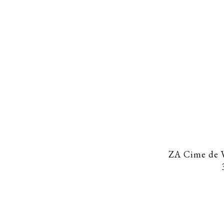
CHARIOT À PÂTISSERIES – REFUGE DE LA
TRAYE
ZA Cime de V