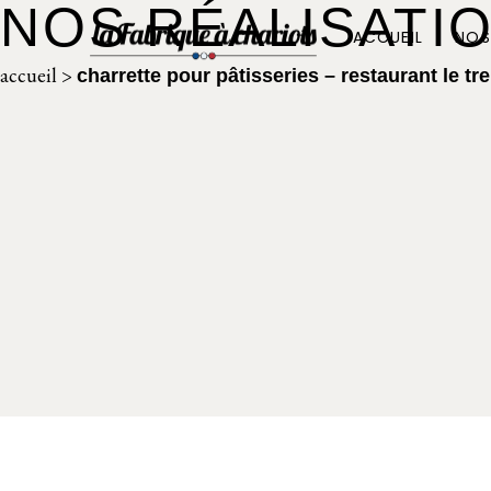
NOS RÉALISATI
ACCUEIL
NOS
accueil
>
charrette pour pâtisseries – restaurant le tr