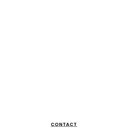
CHARRETTE – POINT VERT
CHARIOT – DOM 
CONTACT