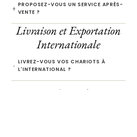
PROPOSEZ-VOUS UN SERVICE APRÈS-
+
VENTE ?
Livraison et Exportation
Internationale
LIVREZ-VOUS VOS CHARIOTS À
-
L'INTERNATIONAL ?
Oui, nous expédions nos chariots
dans le monde entier. Nous
collaborons avec des
transporteurs expérimentés pour
garantir une livraison sécurisée,
par route, air ou mer.