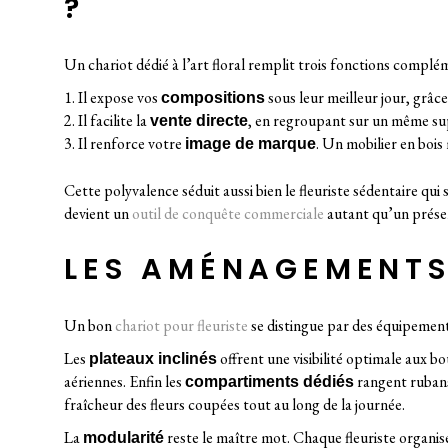
?
Un chariot dédié à l’art floral remplit trois fonctions complé
Il expose vos
sous leur meilleur jour, grâc
compositions
Il facilite la
, en regroupant sur un même supp
vente directe
Il renforce votre
. Un mobilier en bois
image de marque
Cette polyvalence séduit aussi bien le fleuriste sédentaire qu
devient un
outil de conquête commerciale
autant qu’un prése
LES AMÉNAGEMENTS 
Un bon
chariot pour fleuriste
se distingue par des équipements
Les
offrent une visibilité optimale aux b
plateaux inclinés
aériennes. Enfin les
rangent rubans,
compartiments dédiés
fraîcheur des fleurs coupées tout au long de la journée.
La
reste le maître mot. Chaque fleuriste organis
modularité