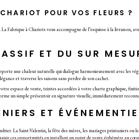
 CHARIOT POUR VOS FLEURS ?
 La Fabrique à Chariots vous accompagne de l’esquisse à la livraison, ave
MASSIF ET DU SUR MESU
 apporte une chaleur naturelle qui dialogue harmonieusement avec les vég
 élégance et traverse les saisons sans perdre de son cachet.
otre espace de vente, teintes accordées à votre charte graphique, finiti
forme un simple présentoir en signature visuelle, immédiatement reconna
NIERS ET ÉVÉNEMENTIE
endrier. La Saint-Valentin, la fête des mères, les mariages printaniers o
e saisir ces opportunités en installant un point de vente éphémère au cœu