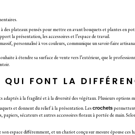
mentaires.
e à des plateaux pensés pour mettre en avant bouquets et plantes en pot
ort la présentation, les accessoires et l’espace de travail.
 massif, personnalisé à vos couleurs, communique un savoir-faire artisanal
i souhaite à étendre sa surface de vente vers l’extérieur, que le professi
ntoir.
QUI FONT LA DIFFÉRE
 adaptés à la fragilité et à la diversité des végétaux. Plusieurs options
ouquets et donnent du relief à la présentation. Les
permettent
crochets
 papiers, sécateurs et autres accessoires floraux à portée de main. Selon
e son espace différemment, et un chariot conçu sur mesure épouse ces ha